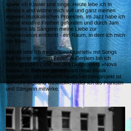
spiele ich Klavier und singe.
Heute lebe ich in
Rostock und widme mich voll und ganz meinen
eigenen musikalischen Projekten. Im Jazz habe ich
meine kreative Freiheit gefunden und durch Jam
Sessions als Sängerin meine Liebe zur
Improvisation entdeckt - ein Raum, in dem ich mich
frei fühle.
Aktuell leite ich mein »Sisu Quartett« mit Songs
aus meiner eigenen Feder. Außerdem bin ich
Mitbegründerin und Teil des Duoprojekts »Nova
Newa«, in dem wir gemeinsam neue Musik
erschaffen. Ein weiteres neues Herzensprojekt ist
die »Uni-Bigband Rostock«, in der ich als Pianistin
und Sängerin mitwirke.