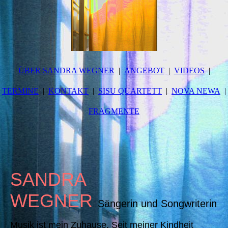
ÜBER SANDRA WEGNER
ANGEBOT
VIDEOS
TERMINE
KONTAKT
SISU QUARTETT
NOVA NEWA
FRAGMENTE
SANDRA
WEGNER
S
ängerin und Songwriterin
Musik ist mein Zuhause. Seit meiner Kindheit